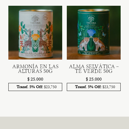
era:
es:
$ 11.500.
$ 9.500.
ARMONÍA EN LAS
ALMA SELVÁTICA –
ALTURAS 50g
TÉ VERDE 50g
$
25.000
$
25.000
Transf. 5% Off:
$23,750
Transf. 5% Off:
$23,750