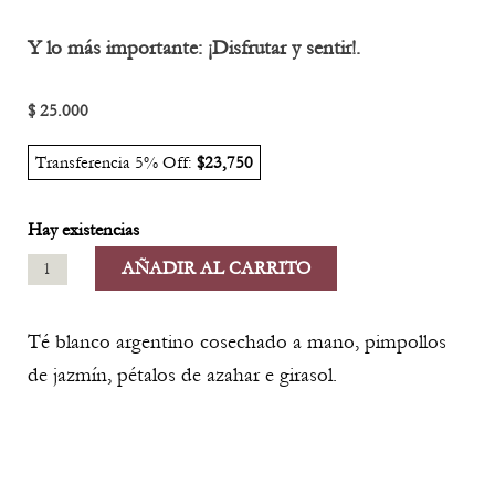
Y lo más importante: ¡Disfrutar y sentir!.
$
25.000
Transferencia 5% Off:
$23,750
Hay existencias
ALEGRÍA
AÑADIR AL CARRITO
DE
VIVIR
Té blanco argentino cosechado a mano, pimpollos
-
de jazmín, pétalos de azahar e girasol.
TÉ
BLANCO
50G