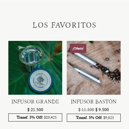
cantidad
LOS FAVORITOS
¡Oferta!
INFUSOR GRANDE
INFUSOR BASTÓN
El
El
$
21.500
$
11.500
$
9.500
precio
precio
Transf. 5% Off:
$20,425
Transf. 5% Off:
$9,025
original
actual